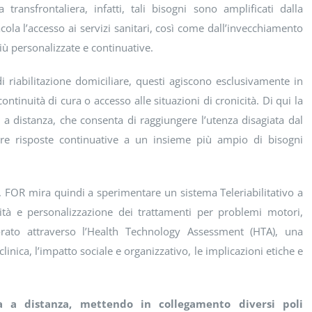
 transfrontaliera, infatti, tali bisogni sono amplificati dalla
ola l’accesso ai servizi sanitari, così come dall’invecchiamento
iù personalizzate e continuative.
di riabilitazione domiciliare, questi agiscono esclusivamente in
ontinuità di cura o accesso alle situazioni di cronicità. Di qui la
va a distanza, che consenta di raggiungere l’utenza disagiata dal
rire risposte continuative a un insieme più ampio di bisogni
 FOR mira quindi a sperimentare un sistema Teleriabilitativo a
mità e personalizzazione dei trattamenti per problemi motori,
torato attraverso l’Health Technology Assessment (HTA), una
linica, l’impatto sociale e organizzativo, le implicazioni etiche e
va a distanza, mettendo in collegamento diversi poli