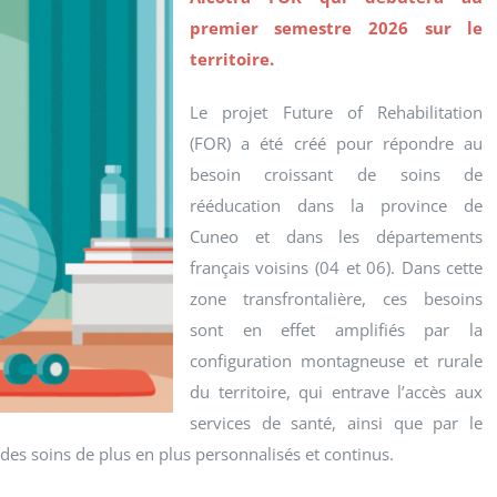
premier semestre 2026 sur le
territoire.
Le projet Future of Rehabilitation
(FOR) a été créé pour répondre au
besoin croissant de soins de
rééducation dans la province de
Cuneo et dans les départements
français voisins (04 et 06). Dans cette
zone transfrontalière, ces besoins
sont en effet amplifiés par la
configuration montagneuse et rurale
du territoire, qui entrave l’accès aux
services de santé, ainsi que par le
 des soins de plus en plus personnalisés et continus.