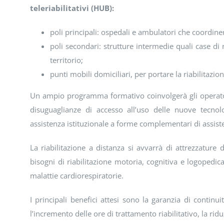
teleriabilitativi (HUB):
poli principali: ospedali e ambulatori che coordiner
poli secondari: strutture intermedie quali case d
territorio;
punti mobili domiciliari, per portare la riabilitazi
Un ampio programma formativo coinvolgerà gli operatori sa
disuguaglianze di accesso all’uso delle nuove tecno
assistenza istituzionale a forme complementari di assisten
La riabilitazione a distanza si avvarrà di attrezzature 
bisogni di riabilitazione motoria, cognitiva e logopedic
malattie cardiorespiratorie.
I principali benefici attesi sono la garanzia di continu
l’incremento delle ore di trattamento riabilitativo, la rid