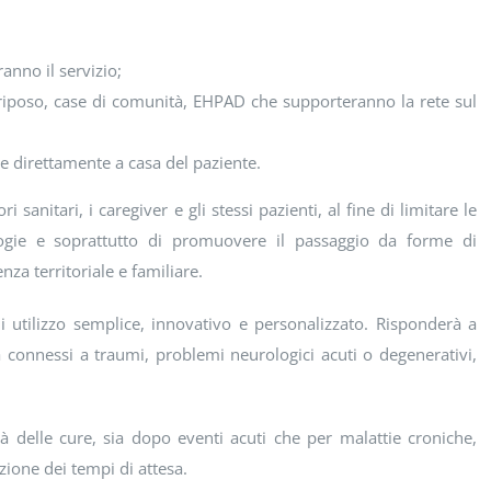
anno il servizio;
i riposo, case di comunità, EHPAD che supporteranno la rete sul
one direttamente a casa del paziente.
nitari, i caregiver e gli stessi pazienti, al fine di limitare le
logie e soprattutto di promuovere il passaggio da forme di
za territoriale e familiare.
di utilizzo semplice, innovativo e personalizzato. Risponderà a
a connessi a traumi, problemi neurologici acuti o degenerativi,
ità delle cure, sia dopo eventi acuti che per malattie croniche,
uzione dei tempi di attesa.