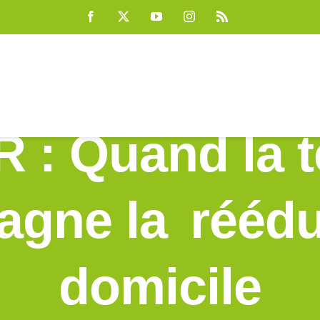
Facebook
X
YouTube
Instagram
Rss
R : Quand la 
gne la réédu
domicile