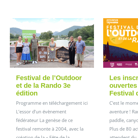
Festival de l’Outdoor
Les inscr
et de la Rando 3e
ouvertes
édition
Festival 
Programme en téléchargement ici
C'est le mome
L’essor d’un évènement
aventure ! Ra
fédérateur La genèse de ce
paddle, cany
festival remonte à 2004, avec la
Plus de 80 ac
création de la « Fête de la
attendent du