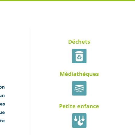
Déchets
Médiathèques
don
un
les
Petite enfance
bue
ute