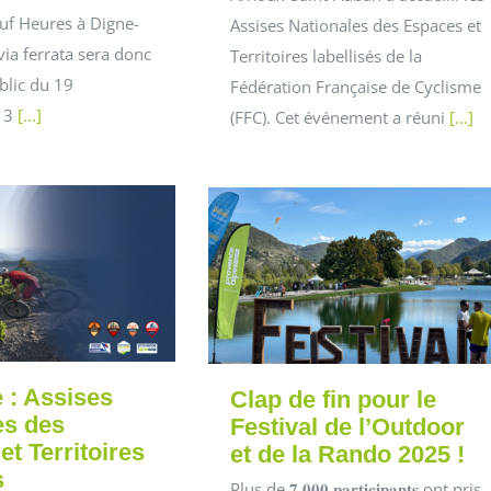
uf Heures à Digne-
Assises Nationales des Espaces et
via ferrata sera donc
Territoires labellisés de la
blic du 19
Fédération Française de Cyclisme
 3
[...]
(FFC). Cet événement a réuni
[...]
 : Assises
Clap de fin pour le
es des
Festival de l’Outdoor
t Territoires
et de la Rando 2025 !
s
Plus de 𝟕 𝟎𝟎𝟎 𝐩𝐚𝐫𝐭𝐢𝐜𝐢𝐩𝐚𝐧𝐭𝐬 ont pris