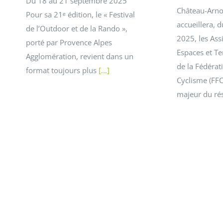
Du 18 au 21 septembre 2025
Château-Arno
Pour sa 21ᵉ édition, le « Festival
accueillera, 
de l’Outdoor et de la Rando »,
2025, les Ass
porté par Provence Alpes
Espaces et Ter
Agglomération, revient dans un
de la Fédérat
format toujours plus
[...]
Cyclisme (FFC
majeur du ré