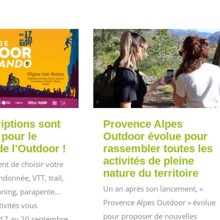
iptions sont
Provence Alpes
 pour le
Outdoor évolue pour
de l’Outdoor !
rassembler toutes les
activités de pleine
nt de choisir votre
nature du territoire
ndonnée, VTT, trail,
Un an après son lancement, «
oning, parapente…
Provence Alpes Outdoor » évolue
tivités vous
pour proposer de nouvelles
 17 au 20 septembre