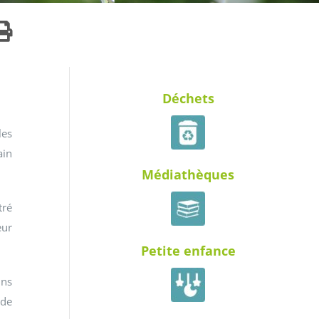
Déchets
les
ain
Médiathèques
tré
eur
Petite enfance
ins
 de