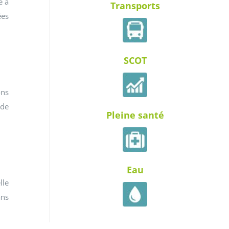
e a
Transports
ées
SCOT
ons
 de
Pleine santé
Eau
lle
ans