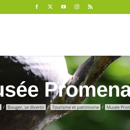
Facebook
X
YouTube
Instagram
Rss
sée Promen
Bouger, se divertir
Tourisme et patrimoine
Musée Pro