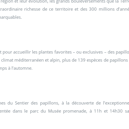
a région et leur évolution, les grands bouleversements que la Terr
aordinaire richesse de ce territoire et des 300 millions d’ann
emarquables.
our accueillir les plantes favorites – ou exclusives – des papill
du climat méditerranéen et alpin, plus de 139 espèces de papillons
mps à l’automne.
es du Sentier des papillons, à la découverte de l’exceptionne
présentée dans le parc du Musée promenade, à 11h et 14h30 s