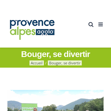
Passer
au
contenu
Bouger, se divertir
Accueil
Bouger, se divertir