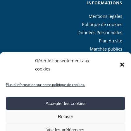
INFORMATIONS
Mentions légales
Politique de cookies
Données Personnelles
Plan du site
Marchés publics
Charte graphique
Gérer le consentement aux
L’agglo recrute
cookies
Plus d'information sur notre politique de cookies.
Accepter les cookies
© Copyright
2026 | Produit par le
SICTIAM
| Tous droits
Refuser
réservés
Facebook
X
YouTube
Instagram
Rss
Voir les préférences