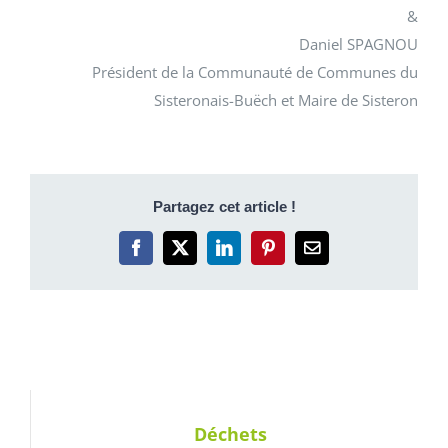
&
Daniel SPAGNOU
Président de la Communauté de Communes du
Sisteronais-Buëch et Maire de Sisteron
Partagez cet article !
Facebook
X
LinkedIn
Pinterest
Email
Déchets