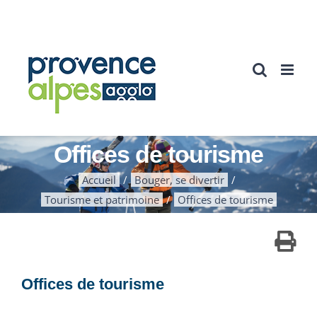
Passer
au
contenu
Offices de tourisme
Accueil
Bouger, se divertir
Tourisme et patrimoine
Offices de tourisme
Offices de tourisme