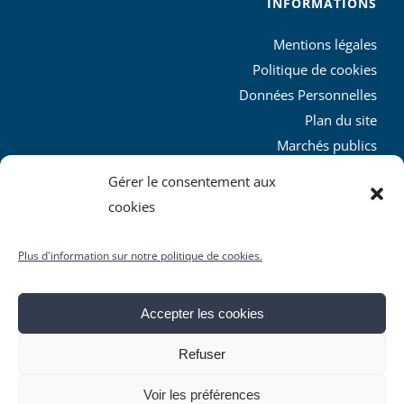
INFORMATIONS
Mentions légales
Politique de cookies
Données Personnelles
Plan du site
Marchés publics
Charte graphique
Gérer le consentement aux
L’agglo recrute
cookies
Plus d'information sur notre politique de cookies.
Accepter les cookies
© Copyright
2026 | Produit par le
SICTIAM
| Tous droits
Refuser
réservés
Facebook
X
YouTube
Instagram
Rss
Voir les préférences