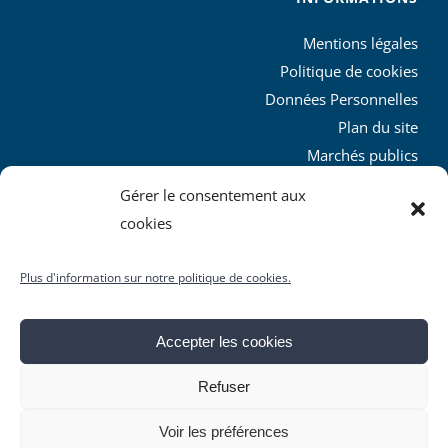
Mentions légales
Politique de cookies
Données Personnelles
Plan du site
Marchés publics
Charte graphique
Gérer le consentement aux
L’agglo recrute
cookies
Plus d'information sur notre politique de cookies.
Accepter les cookies
© Copyright
2026 | Produit par le
SICTIAM
| Tous droits
Refuser
réservés
Facebook
X
YouTube
Instagram
Rss
Voir les préférences