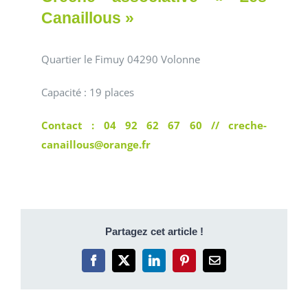
Canaillous »
Quartier le Fimuy 04290 Volonne
Capacité : 19 places
Contact : 04 92 62 67 60 // creche-
canaillous@orange.fr
Partagez cet article !
Facebook
X
LinkedIn
Pinterest
Email