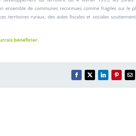
ale un ensemble de communes reconnues comme fragiles sur le p
 territoires ruraux, des aides fiscales et sociales soutiennent
urrais bénéficier.
Facebook
X
LinkedIn
Pinterest
Em