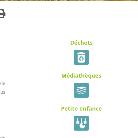
Déchets
Médiathèques
ale
ous
Petite enfance
 de