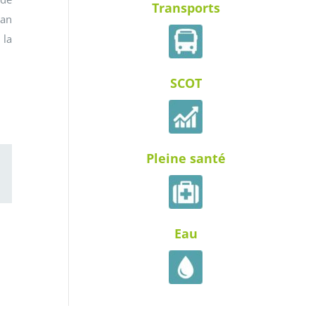
Transports
lan
 la
SCOT
Pleine santé
ail
Eau