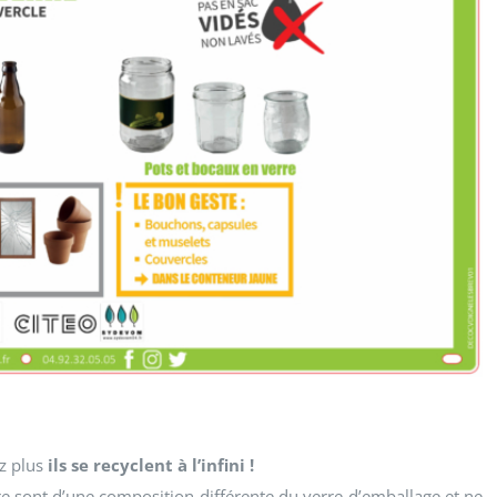
ez plus
ils se recyclent à l’infini !
rre sont d’une composition différente du verre d’emballage et ne