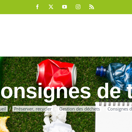
Facebook
X
YouTube
Instagram
Rss
onsignes de t
ueil
Préserver, recycler
Gestion des déchets
Consignes de