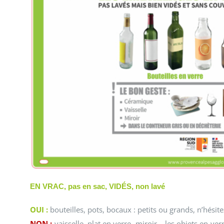
EN
VRAC, p
as en sac, VIDÉS, non lavé
OUI :
bouteilles, pots, bocaux : petits ou grands, n’hésit
NO
N :
vaisselle, plat en verre, miroir… les objets en ve