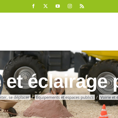
Facebook
X
YouTube
Instagram
Rss
e et éclairage 
iter, se déplacer
Equipements et espaces publics
Voirie et 