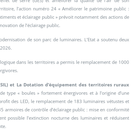
effet de serre (GES) et améliorer la qualité de l’air de son
rritoire, l’action numéro 24 « Améliorer le patrimoine public :
timents et éclairage public » prévoit notamment des actions de
novation de l’éclairage public.
dernisation de son parc de luminaires. L’Etat a soutenu deux
 2026.
cologique dans les territoires a permis le remplacement de 1000
rgivores.
DSIL) et La Dotation d’équipement des territoires ruraux
de type « boules » fortement énergivores et à l’origine d’une
profit des LED, le remplacement de 183 luminaires vétustes et
35 armoires de contrôle d’éclairage public : mise en conformité
nt possible l’extinction nocturne des luminaires et réduisent
te.