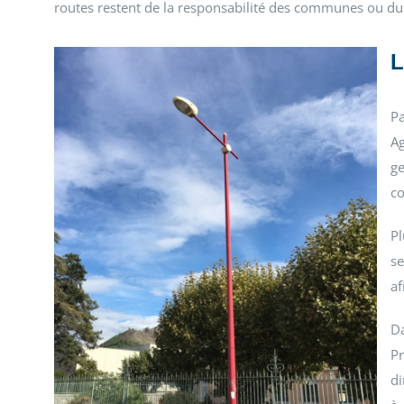
routes restent de la responsabilité des communes ou d
L
P
Ag
g
co
P
se
af
Da
Pr
di