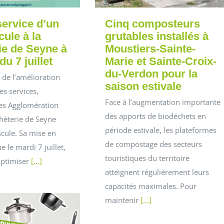
service d’un
Cinq composteurs
ule à la
grutables installés à
ie de Seyne à
Moustiers-Sainte-
u 7 juillet
Marie et Sainte-Croix-
du-Verdon pour la
 de l’amélioration
saison estivale
es services,
Face à l’augmentation importante
es Agglomération
des apports de biodéchets en
hèterie de Seyne
période estivale, les plateformes
cule. Sa mise en
de compostage des secteurs
e le mardi 7 juillet,
touristiques du territoire
optimiser
[...]
atteignent régulièrement leurs
capacités maximales. Pour
maintenir
[...]