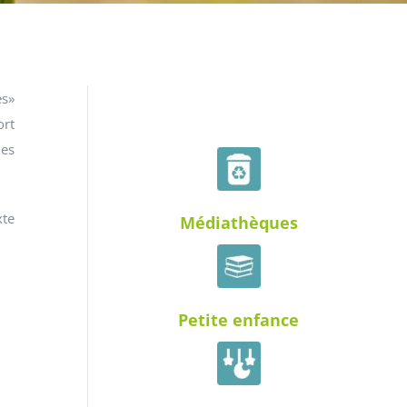
és»
ort
Déchets
les
xte
Médiathèques
Petite enfance