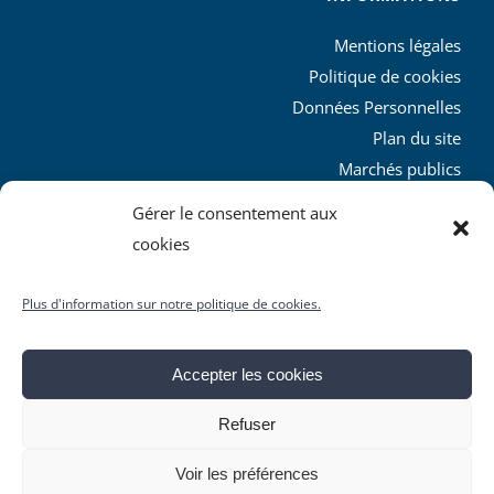
Mentions légales
Politique de cookies
Données Personnelles
Plan du site
Marchés publics
Charte graphique
Gérer le consentement aux
L’agglo recrute
cookies
Plus d'information sur notre politique de cookies.
Accepter les cookies
© Copyright
2026 | Produit par le
SICTIAM
| Tous droits
Refuser
réservés
Facebook
X
YouTube
Instagram
Rss
Voir les préférences