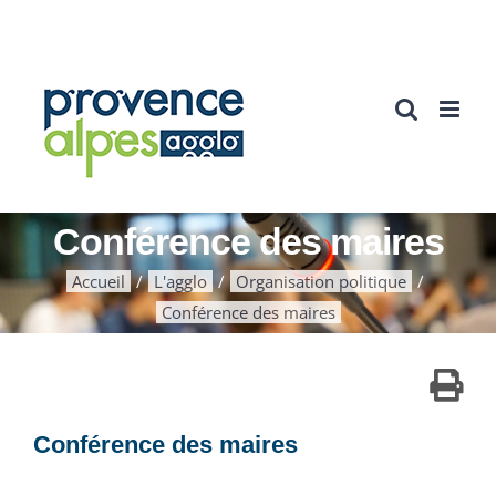
Passer
au
contenu
Conférence des maires
Accueil
L'agglo
Organisation politique
Conférence des maires
Conférence des maires