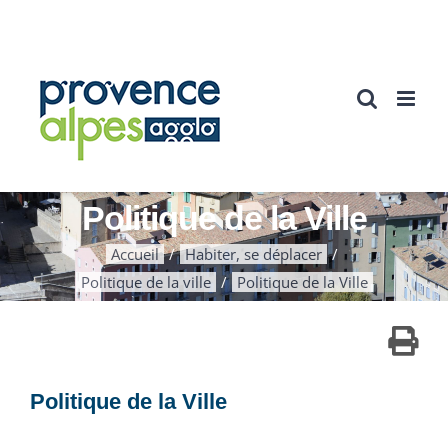
Passer
au
contenu
Politique de la Ville
Accueil
Habiter, se déplacer
Politique de la ville
Politique de la Ville
Politique de la Ville