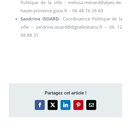
Politique de la ville : melissa.menard@alpes-de-
haute-provence.gouv.fr – 06 48 76 26 60
Sandrine ISOARD
– Coordinatrice Politique de la
ville – sandrine.isoard@dignelesbains.fr – 06 12
98 88 31
Partagez cet article !
Facebook
X
LinkedIn
Pinterest
Email