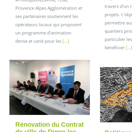
travers d’un 
Provence Alpes Agglomération et
projets. L’obj
ses partenaires soutiennent les
permettre aux
opérateurs locaux qui proposent
quartiers prio
un programme d’animation
particulier le
dense et varié pour les
[...]
bénéficier
[...
Rénovation du Contrat
de ville de Digne-les-