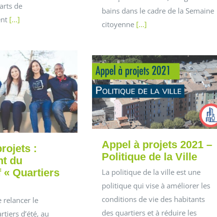
arts de
bains dans le cadre de la Semaine
ent
[...]
citoyenne
[...]
Appel à projets 2021 –
rojets :
Politique de la Ville
t du
f « Quartiers
La politique de la ville est une
politique qui vise à améliorer les
conditions de vie des habitants
e relancer le
des quartiers et à réduire les
rtiers d’été, au