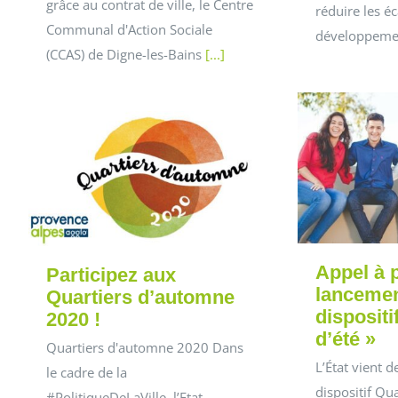
grâce au contrat de ville, le Centre
réduire les éc
Communal d'Action Sociale
développem
(CCAS) de Digne-les-Bains
[...]
Appel à p
Participez aux
lancemen
Quartiers d’automne
dispositi
2020 !
d’été »
Quartiers d'automne 2020 Dans
L’État vient d
le cadre de la
dispositif Qua
#PolitiqueDeLaVille, l’Etat,