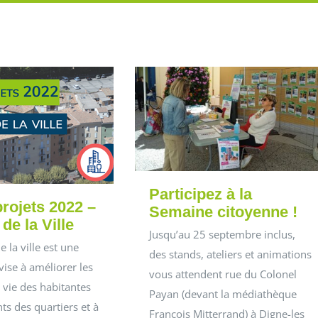
Participez à la
projets 2022 –
Semaine citoyenne !
 de la Ville
Jusqu’au 25 septembre inclus,
e la ville est une
des stands, ateliers et animations
vise à améliorer les
vous attendent rue du Colonel
 vie des habitantes
Payan (devant la médiathèque
ts des quartiers et à
François Mitterrand) à Digne-les