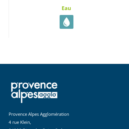
Eau
Provence Alpes Agglomération
4 rue Klein,