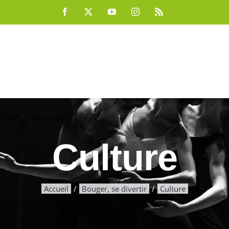
Facebook
X
YouTube
Instagram
Rss
Culture
Accueil
Bouger, se divertir
Culture