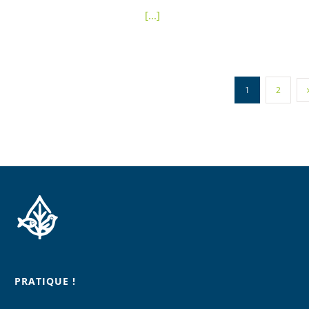
[...]
1
2
PRATIQUE !