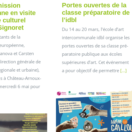
Portes ouvertes de la
ission
classe préparatoire de
ne en visite
l’idbl
 culturel
ignoret
Du 14 au 20 mars, l’école d’art
ants de la
intercommunale idbl organise les
européenne,
portes ouvertes de sa classe pré-
ganova et Carsten
paratoire publique aux écoles
irection générale de
supérieures d’art. Cet événement
égionale et urbaine),
a pour objectif de permettre
[...]
us à Château-Arnoux-
mercredi 6 mai pour