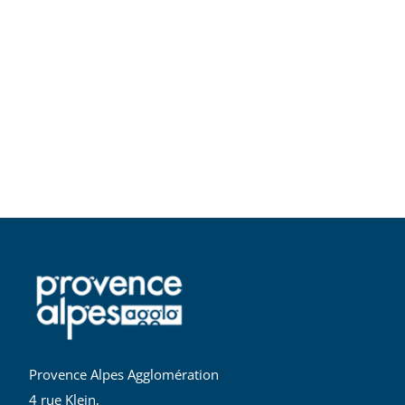
Provence Alpes Agglomération
4 rue Klein,