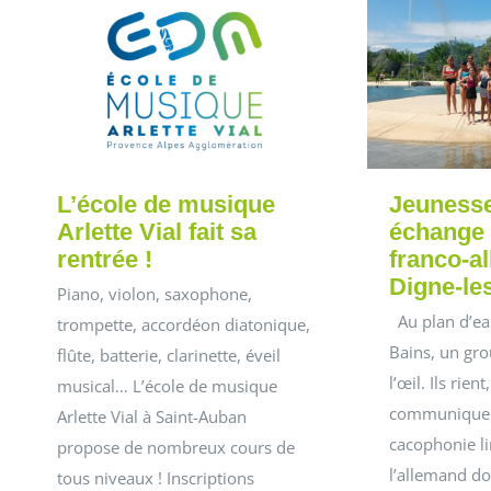
L’école de musique
Jeunesse
Arlette Vial fait sa
échange 
rentrée !
franco-a
Digne-le
Piano, violon, saxophone,
Au plan d’ea
trompette, accordéon diatonique,
Bains, un gro
flûte, batterie, clarinette, éveil
l’œil. Ils rien
musical… L’école de musique
communiquen
Arlette Vial à Saint-Auban
cacophonie li
propose de nombreux cours de
l’allemand d
tous niveaux ! Inscriptions