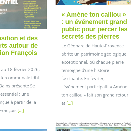
« Amène ton caillou »
: un événement grand
public pour percer les
secrets des pierres
sition et des
rts autour de
Le Géoparc de Haute-Provence
tion François
abrite un patrimoine géologique
exceptionnel, où chaque pierre
 au 18 février 2026,
témoigne d’une histoire
 intercommunale idbl
fascinante. En février,
Bains présente Se
l’événement participatif « Amène
essentiel : une
ton caillou » fait son grand retour
nçue à partir de la
et
[...]
 François
[...]