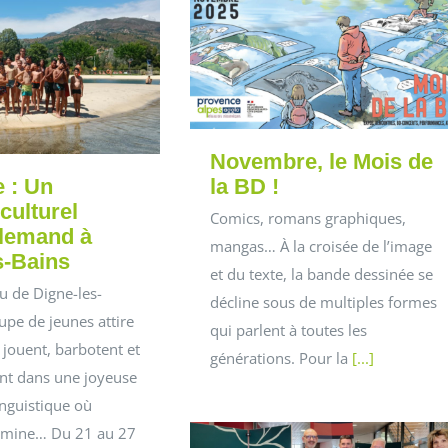
Novembre, le Mois de
 : Un
la BD !
culturel
Comics, romans graphiques,
llemand à
mangas… À la croisée de l’image
s-Bains
et du texte, la bande dessinée se
u de Digne-les-
décline sous de multiples formes
upe de jeunes attire
qui parlent à toutes les
t, jouent, barbotent et
générations. Pour la
[...]
t dans une joyeuse
nguistique où
omine… Du 21 au 27