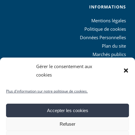
INFORMATIONS
Mentions légales
Politique de cookies
Données Personnelles
Plan du site
Marchés publics
Charte graphique
Gérer le consentement aux
L’agglo recrute
cookies
Plus d'information sur notre politique de cookies.
Accepter les cookies
© Copyright
2026 | Produit par le
SICTIAM
| Tous droits
Refuser
réservés