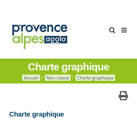
Passer
au
contenu
Charte graphique
Accueil
Non classé
Charte graphique
Charte graphique