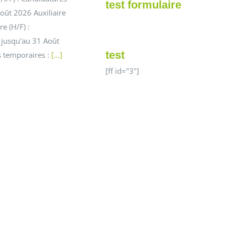
test formulaire
oût 2026 Auxiliaire
e (H/F) :
 jusqu'au 31 Août
test
 temporaires :
[...]
[ff id="3"]