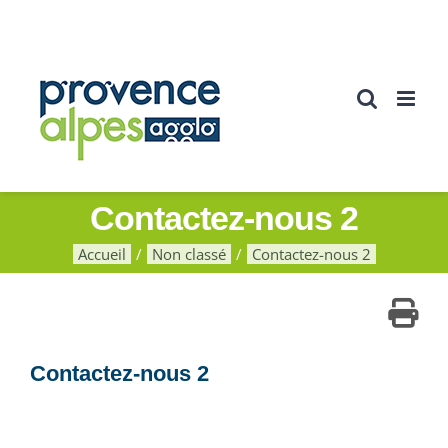
Passer
au
contenu
Contactez-nous 2
Accueil
Non classé
Contactez-nous 2
Contactez-nous 2