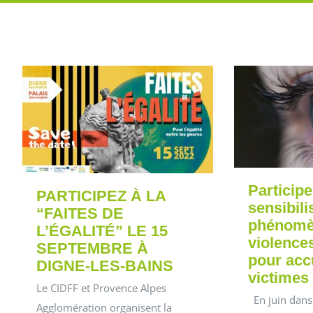
Participe
PARTICIPEZ À LA
sensibili
“FAITES DE
phénomè
L’ÉGALITÉ” LE 15
violence
SEPTEMBRE À
pour accu
DIGNE-LES-BAINS
victimes
Le CIDFF et Provence Alpes
En juin dans 
Agglomération organisent la