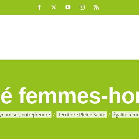
Facebook
X
YouTube
Instagram
Rss
ité femmes-h
ynamiser, entreprendre
Territoire Pleine Santé
Égalité fe