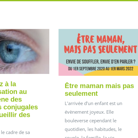
z à la
Être maman mais pas
sation au
seulement
ne des
L’arrivée d’un enfant est un
s conjugales
évènement joyeux. Elle
eillir des
bouleverse cependant le
quotidien, les habitudes, le
le cadre de sa
couple, la famille, la vie