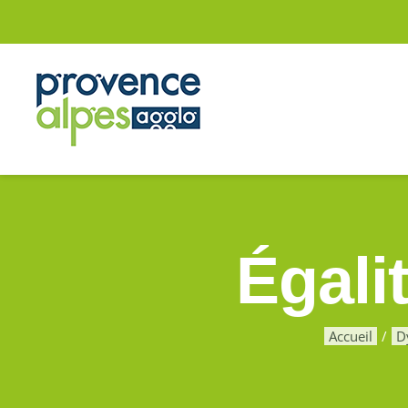
Passer
au
contenu
Égal
Accueil
D