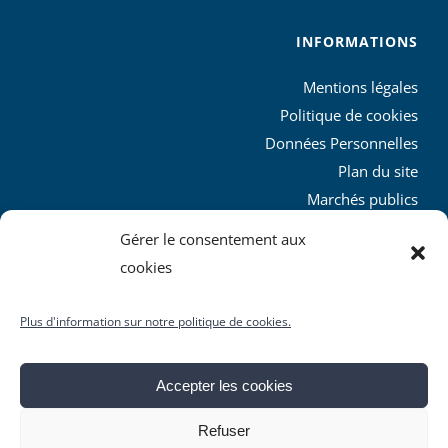
INFORMATIONS
Mentions légales
Politique de cookies
Données Personnelles
Plan du site
Marchés publics
Charte graphique
Gérer le consentement aux
L’agglo recrute
cookies
Plus d'information sur notre politique de cookies.
Accepter les cookies
© Copyright
2026 | Produit par le
SICTIAM
| Tous droits
Refuser
réservés