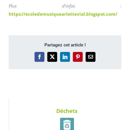
Plus d’infos :
https://ecoledemusiquearlettevial.blogspot.com/
Partagez cet article !
Facebook
X
LinkedIn
Pinterest
Email
Déchets