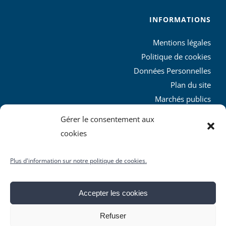
INFORMATIONS
Mentions légales
Politique de cookies
Données Personnelles
Plan du site
Marchés publics
Charte graphique
Gérer le consentement aux
L’agglo recrute
cookies
Plus d'information sur notre politique de cookies.
Accepter les cookies
© Copyright
2026 | Produit par le
SICTIAM
| Tous droits
Refuser
réservés