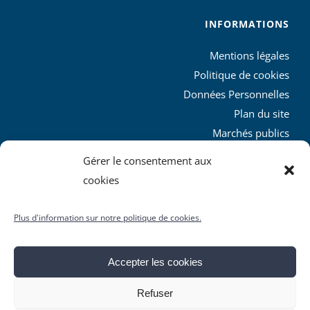
INFORMATIONS
Mentions légales
Politique de cookies
Données Personnelles
Plan du site
Marchés publics
Charte graphique
Gérer le consentement aux
L’agglo recrute
cookies
Plus d'information sur notre politique de cookies.
Accepter les cookies
© Copyright
2026 | Produit par le
SICTIAM
| Tous droits
Refuser
réservés