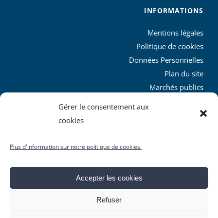
INFORMATIONS
Mentions légales
Politique de cookies
Données Personnelles
Plan du site
Marchés publics
Charte graphique
Gérer le consentement aux
L’agglo recrute
cookies
Plus d'information sur notre politique de cookies.
Accepter les cookies
© Copyright
2026 | Produit par le
SICTIAM
| Tous droits
Refuser
réservés