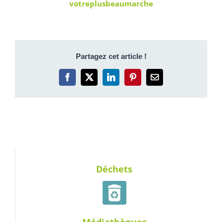
votreplusbeaumarche
Partagez cet article !
Facebook
X
LinkedIn
Pinterest
Email
Déchets