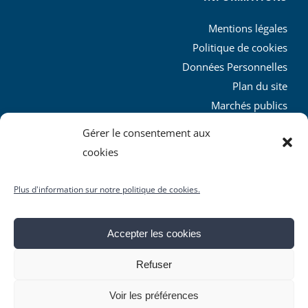
Mentions légales
Politique de cookies
Données Personnelles
Plan du site
Marchés publics
Charte graphique
Gérer le consentement aux
L’agglo recrute
cookies
Plus d'information sur notre politique de cookies.
Accepter les cookies
© Copyright
2026 | Produit par le
SICTIAM
| Tous droits
Refuser
réservés
Facebook
X
YouTube
Instagram
Rss
Voir les préférences