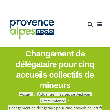
Passer
au
contenu
Changement de
délégataire pour cinq
accueils collectifs de
mineurs
Accueil
Actualités
Habiter, se déplacer
Petite enfance
Changement de délégataire pour cinq accueils collectifs