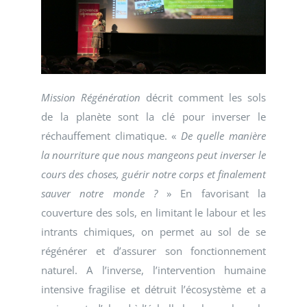
Mission Régénération
décrit comment les sols
de la planète sont la clé pour inverser le
réchauffement climatique. «
De quelle manière
la nourriture que nous mangeons peut inverser le
cours des choses, guérir notre corps et finalement
sauver notre monde ?
» En favorisant la
couverture des sols, en limitant le labour et les
intrants chimiques, on permet au sol de se
régénérer et d’assurer son fonctionnement
naturel. A l’inverse, l’intervention humaine
intensive fragilise et détruit l’écosystème et a