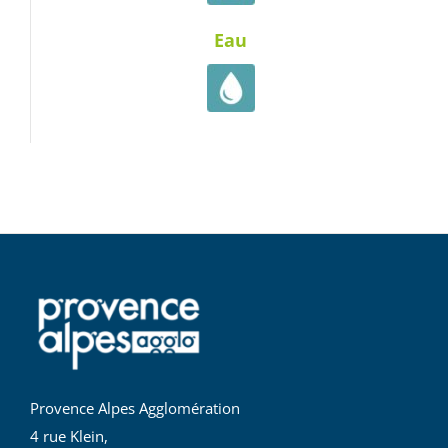
Eau
Provence Alpes Agglomération
4 rue Klein,