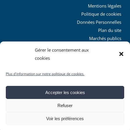
Mentions légales
Politique de cookies
Données Personnelles
Plan du site
Marchés publics
Charte graphique
Gérer le consentement aux
L’agglo recrute
cookies
Plus d'information sur notre politique de cookies.
Accepter les cookies
© Copyright
2026 | Produit par le
SICTIAM
| Tous droits
Refuser
réservés
Facebook
X
YouTube
Instagram
Rss
Voir les préférences