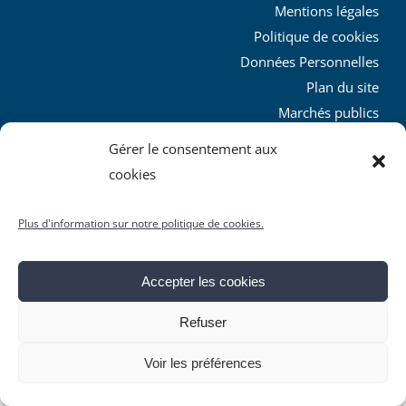
Mentions légales
Politique de cookies
Données Personnelles
Plan du site
Marchés publics
Charte graphique
Gérer le consentement aux
L’agglo recrute
cookies
Plus d'information sur notre politique de cookies.
Accepter les cookies
© Copyright
2026 | Produit par le
SICTIAM
| Tous droits
Refuser
réservés
Facebook
X
YouTube
Instagram
Rss
Voir les préférences