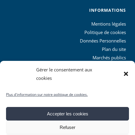
INFORMATIONS
Mentions légales
Politique de cookies
Données Personnelles
Plan du site
Marchés publics
Charte graphique
Gérer le consentement aux
L’agglo recrute
cookies
Plus d'information sur notre politique de cookies.
Accepter les cookies
© Copyright
2026 | Produit par le
SICTIAM
| Tous droits
Refuser
réservés