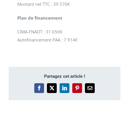
Montant net TTC : 39 570€
Plan de financement
CIMA-FNADT : 31 656€
Autofinancement PAA : 7 914€
Partagez cet article !
Facebook
X
LinkedIn
Pinterest
Email