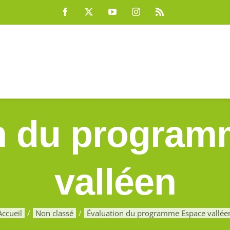
Facebook
X
YouTube
Instagram
Rss
n du progra
valléen
Accueil
Non classé
Évaluation du programme Espace vallée