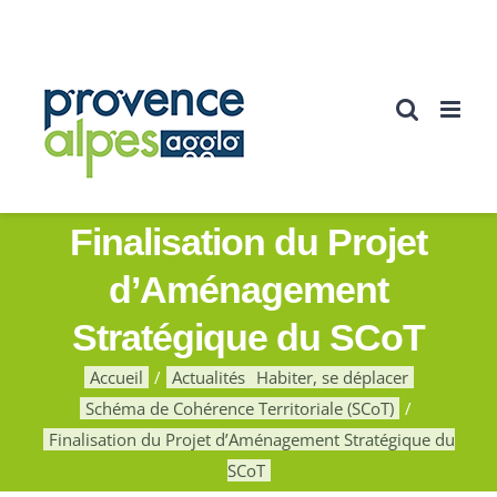
Passer
au
contenu
Finalisation du Projet
d’Aménagement
Stratégique du SCoT
Accueil
Actualités
Habiter, se déplacer
Schéma de Cohérence Territoriale (SCoT)
Finalisation du Projet d’Aménagement Stratégique du
SCoT