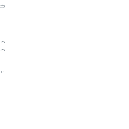
tés
les
pes
 et