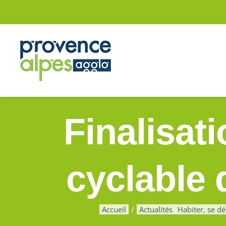
Passer
au
contenu
Finalisat
cyclable
Accueil
Actualités
Habiter, se dé