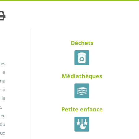
Déchets
es
 a
Médiathèques
éma
e à
la
,
Petite enfance
vec
du
aux