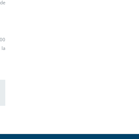
 de
,00
 la
ail