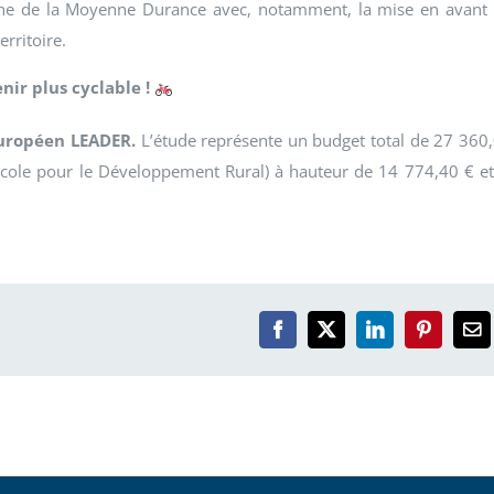
oine de la Moyenne Durance avec, notamment, la mise en avant
erritoire.
ir plus cyclable !
européen LEADER.
L’étude représente un budget total de 27 360
icole pour le Développement Rural) à hauteur de 14 774,40 € et
Facebook
X
LinkedIn
Pinterest
Em