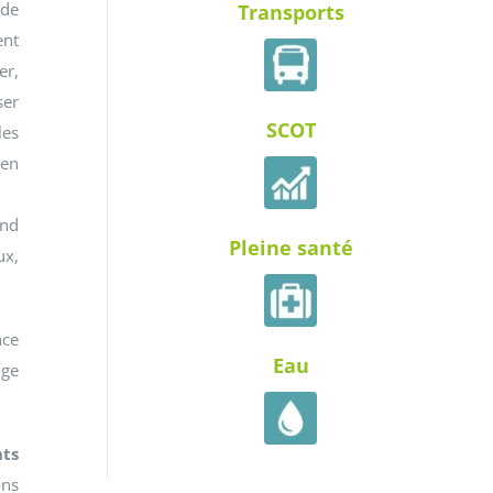
de
Transports
ent
er,
ser
SCOT
es
en
end
Pleine santé
ux,
nce
Eau
age
nts
ons