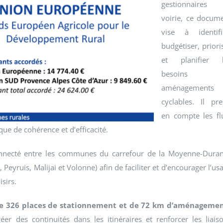
gestionnaires 
voirie, ce docum
vise à identifi
budgétiser, priori
et planifier l
besoins 
aménagements
cyclables. Il pr
en compte les fl
ue de cohérence et d’efficacité.
rconnecté entre les communes du carrefour de la Moyenne-Dura
eyruis, Malijai et Volonne) afin de faciliter et d’encourager l’us
isirs.
 de 326 places de stationnement et de 72 km d’aménageme
er des continuités dans les itinéraires et renforcer les liais