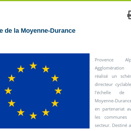
ble de la Moyenne-Durance
Provence Alp
Agglomération
réalisé un sch
directeur cyclabl
l’échelle de 
Moyenne-Durance
en partenariat a
les communes 
secteur. Destiné 