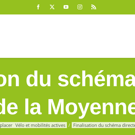
Facebook
X
YouTube
Instagram
Rss
ion du schéma
 de la Moyenn
placer
Vélo et mobilités actives
Finalisation du schéma direc