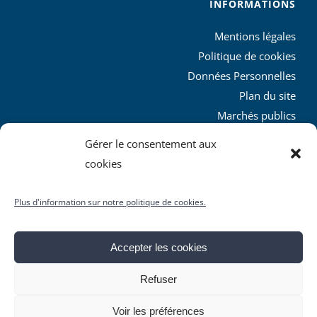
INFORMATIONS
Mentions légales
Politique de cookies
Données Personnelles
Plan du site
Marchés publics
Charte graphique
Gérer le consentement aux
L’agglo recrute
cookies
Plus d'information sur notre politique de cookies.
Accepter les cookies
© Copyright
2026 | Produit par le
SICTIAM
| Tous droits
Refuser
réservés
Facebook
X
YouTube
Instagram
Rss
Voir les préférences