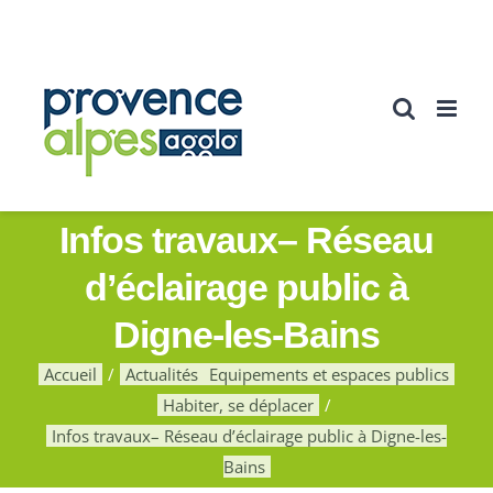
Passer
au
contenu
Infos travaux– Réseau
d’éclairage public à
Digne-les-Bains
Accueil
Actualités
Equipements et espaces publics
Habiter, se déplacer
Infos travaux– Réseau d’éclairage public à Digne-les-
Bains