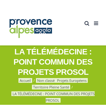
Passer
au
contenu
LA TÉLÉMÉDECINE :
POINT COMMUN DES
PROJETS PROSOL
Accueil
Non classé
Projets Européens
Territoire Pleine Santé
LA TÉLÉMÉDECINE : POINT COMMUN DES PROJETS
PROSOL