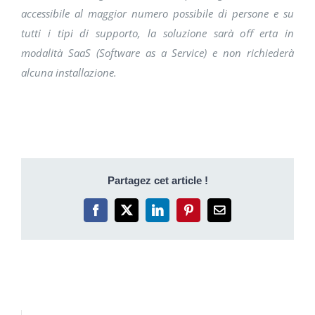
accessibile al maggior numero possibile di persone e su
tutti i tipi di supporto, la soluzione sarà oﬀ erta in
modalità SaaS (Software as a Service) e non richiederà
alcuna installazione.
Partagez cet article !
Facebook
X
LinkedIn
Pinterest
Email