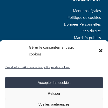
Mentions légales
Politique de cookies
Données Personnelles
Plan du site
Marchés publics
Charte graphique
Gérer le consentement aux
L’agglo recrute
cookies
Plus d'information sur notre politique de cookies.
Accepter les cookies
© Copyright
2026 | Produit par le
SICTIAM
| Tous droits
Refuser
réservés
Facebook
X
YouTube
Instagram
Rss
Voir les préférences