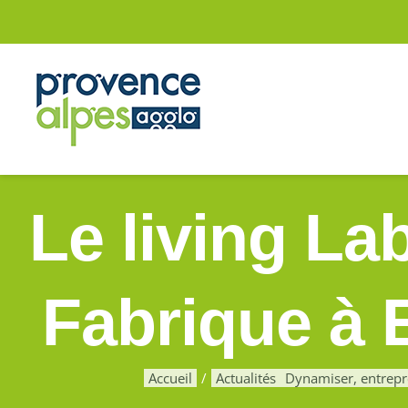
Passer
au
contenu
Le living La
Fabrique à 
Accueil
Actualités
Dynamiser, entrep