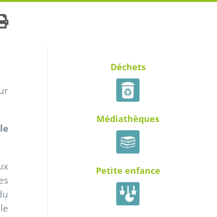
Déchets
ur
Médiathèques
le
ux
Petite enfance
es
du
le