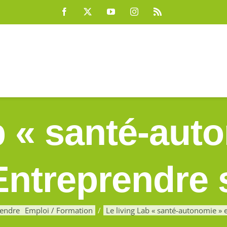
Facebook
X
YouTube
Instagram
Rss
b « santé-auto
Entreprendre 
rendre
Emploi / Formation
Le living Lab « santé-autonomie » 