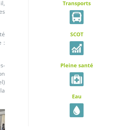
l,
Transports
es
té
SCOT
 :
s-
Pleine santé
on
l)
la
Eau