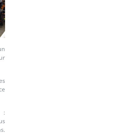
un
ur
es
ce
 :
us
s.