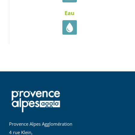
Eau
Provence Alpes Agglomération
4 rue Klein,