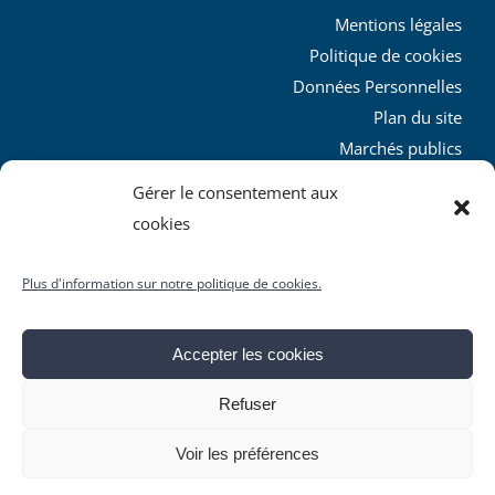
Mentions légales
Politique de cookies
Données Personnelles
Plan du site
Marchés publics
Charte graphique
Gérer le consentement aux
L’agglo recrute
cookies
Plus d'information sur notre politique de cookies.
Accepter les cookies
© Copyright
2026 | Produit par le
SICTIAM
| Tous droits
Refuser
réservés
Facebook
X
YouTube
Instagram
Rss
Voir les préférences