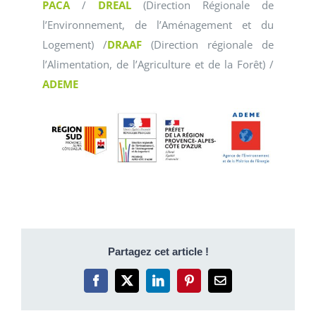
PACA
/
DREAL
(Direction Régionale de
l’Environnement, de l’Aménagement et du
Logement) /
DRAAF
(Direction régionale de
l’Alimentation, de l’Agriculture et de la Forêt) /
ADEME
Partagez cet article !
Facebook
X
LinkedIn
Pinterest
Email