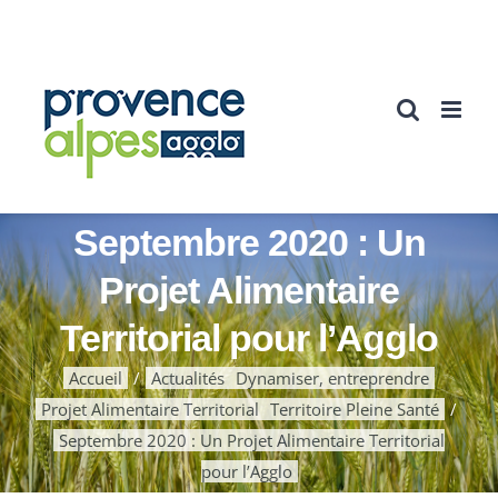
Passer
au
contenu
Septembre 2020 : Un
Projet Alimentaire
Territorial pour l’Agglo
Accueil
Actualités
Dynamiser, entreprendre
Projet Alimentaire Territorial
Territoire Pleine Santé
Septembre 2020 : Un Projet Alimentaire Territorial
pour l’Agglo