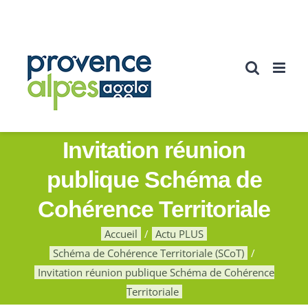
Passer
au
contenu
Invitation réunion
publique Schéma de
Cohérence Territoriale
Accueil
Actu PLUS
Schéma de Cohérence Territoriale (SCoT)
Invitation réunion publique Schéma de Cohérence
Territoriale