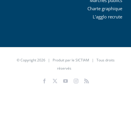
Marchés publics
Charte graphique
L’agglo recrute
© Copyright
2026 | Produit par le
SICTIAM
| Tous droits
réservés
Facebook
X
YouTube
Instagram
Rss