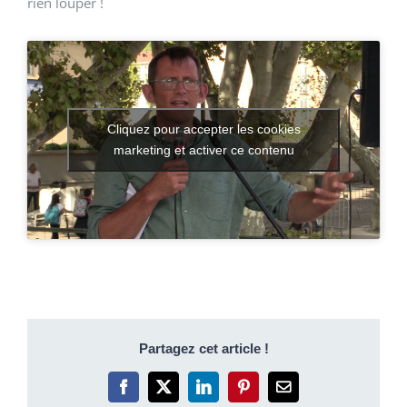
rien louper !
….
Cliquez pour accepter les cookies
marketing et activer ce contenu
Partagez cet article !
Facebook
X
LinkedIn
Pinterest
Email