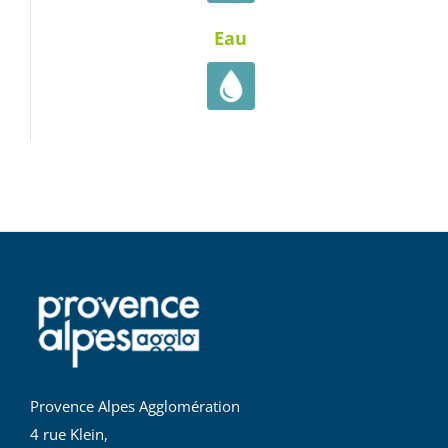
Eau
Provence Alpes Agglomération
4 rue Klein,