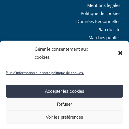
Mentions légales
Politique de cookies
Données Personnelles
Plan du site
Marchés publics
Charte graphique
Gérer le consentement aux
L’agglo recrute
cookies
Plus d'information sur notre politique de cookies.
Accepter les cookies
© Copyright
2026 | Produit par le
SICTIAM
| Tous droits
Refuser
réservés
Facebook
X
YouTube
Instagram
Rss
Voir les préférences